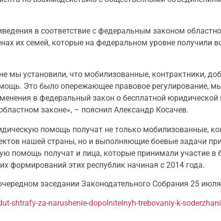
ведения в соответствие с федеральным законом областно
енах их семей, которые на федеральном уровне получили 
не мы установили, что мобилизованные, контрактники, до
мощь. Это было опережающее правовое регулирование, мы
зменения в федеральный закон о бесплатной юридической 
бластном законе», – пояснил Александр Косачев.
юридическую помощь получат не только мобилизованные, к
ектов нашей страны, но и выполняющие боевые задачи при
ую помощь получат и лица, которые принимали участие в 
их формирований этих республик начиная с 2014 года.
очередном заседании Законодательного Собрания 25 июля
edut-shtrafy-za-narushenie-dopolnitelnyh-trebovaniy-k-soderzha