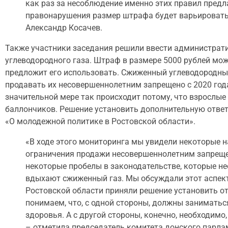
как раз за несоблюдение именно этих правил предл
правонарушения размер штрафа будет варьироваться
Александр Косачев.
Также участники заседания решили ввести администрати
углеводородного газа. Штраф в размере 5000 рублей може
предложит его использовать. Сжиженный углеводородный
продавать их несовершеннолетним запрещено с 2020 года
значительной мере так происходит потому, что взрослые
баллончиков. Решение установить дополнительную ответ
«О молодежной политике в Ростовской области».
«В ходе этого мониторинга мы увидели некоторые на
ограничения продажи несовершеннолетним запрещен
некоторые пробелы в законодательстве, которые не
вдыхают сжиженный газ. Мы обсуждали этот аспек
Ростовской области приняли решение установить от
понимаем, что, с одной стороны, должны заниматься
здоровья. А с другой стороны, конечно, необходим
– отметила председатель комитета донского парл