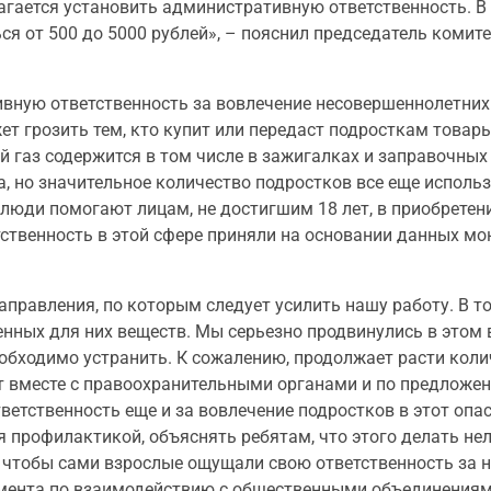
агается установить административную ответственность. В
 от 500 до 5000 рублей», – пояснил председатель комите
вную ответственность за вовлечение несовершеннолетних
т грозить тем, кто купит или передаст подросткам товары
 газ содержится в том числе в зажигалках и заправочных
, но значительное количество подростков все еще использ
 люди помогают лицам, не достигшим 18 лет, в приобрете
ственность в этой сфере приняли на основании данных мо
правления, по которым следует усилить нашу работу. В то
ных для них веществ. Мы серьезно продвинулись в этом в
обходимо устранить. К сожалению, продолжает расти коли
т вместе с правоохранительными органами и по предложе
ветственность еще и за вовлечение подростков в этот опа
 профилактикой, объяснять ребятам, что этого делать нел
о, чтобы сами взрослые ощущали свою ответственность за 
амента по взаимодействию с общественными объединения