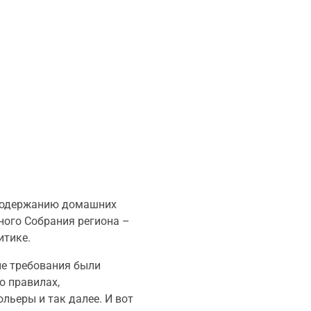
 содержанию домашних
ного Собрания региона –
итике.
ие требования были
о правилах,
льеры и так далее. И вот