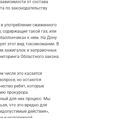
 зависимости от состава
та по законодательству
 в употребление сжиженного
, содержащие такой газ, или
 баллончиках к ним. На Дону
ует этот вид токсикомании. В
нии зажигалок и заправочных
ниторинга Областного закона
м числе это касается
опросе, но остаются
чество ребят, которые
нию прокурора
сный для них процесс. Мы
ьзя, что это вредно для
недопустимые действия»,
ми и молодежной