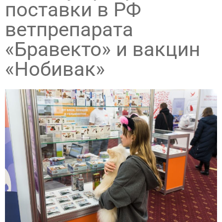
поставки в РФ
ветпрепарата
«Бравекто» и вакцин
«Нобивак»