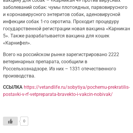
вакцину для собак – «Карникан 4» против вирусных
заболеваний собак: чумы плотоядных, парвовирусного
и коронавирусного энтеритов собак, аденовирусной
инфекции собак 1-го серотипа. Проходит процедуру
государственной регистрации новая вакцина «Карникан
5». Также разрабатывается вакцина для кошек
«Карнифел».
Всего на российском рынке зарегистрировано 2222
ветеринарных препарата, сообщили в
Россельхознадзоре. Из них – 1331 отечественного
производства.
ССЫЛКА
https://vetandlife.ru/sobytiya/pochemu-prekratilis-
postavki-v-rf-vetpreparata-bravekto-i-vakcin-nobivak/
0