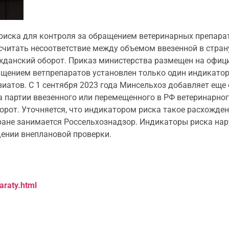
иска для контроля за обращением ветеринарных препарато
считать несоответствие между объемом ввезенной в стран
ажданский оборот. Приказ министерства размещен на офиц
ащением ветпрепаратов установлен только один индикатор
иатов. С 1 сентября 2023 года Минсельхоз добавляет еще
а партии ввезенного или перемещенного в РФ ветеринарног
орот. Уточняется, что индикатором риска такое расхождени
ране занимается Россельхознадзор. Индикаторы риска на
ении внеплановой проверки.
araty.html