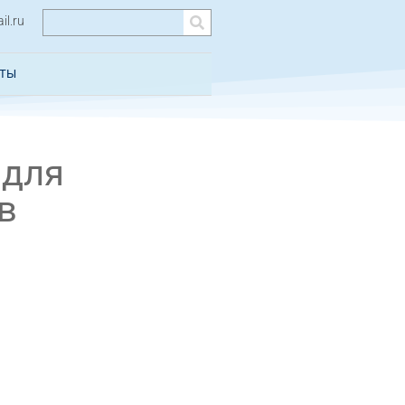
l.ru
КТЫ
 для
в