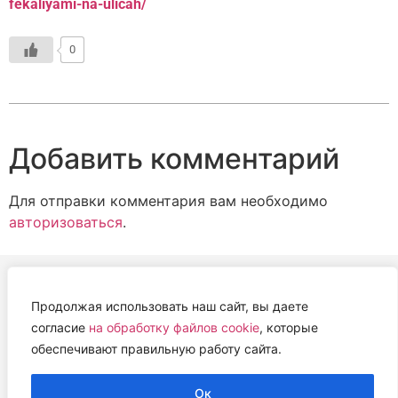
fekaliyami-na-ulicah/
0
Добавить комментарий
Для отправки комментария вам необходимо
авторизоваться
.
Продолжая использовать наш сайт, вы даете
АВТОНОМНАЯ НЕКОММЕРЧЕСКАЯ ОРГАНИЗАЦИЯ
согласие
на обработку файлов cookie
, которые
«ЦЕНТР ВЕТЕРИНАРНОЙ ТЕРАПИИ, ИММУНОЛОГИИ И
обеспечивают правильную работу сайта.
ИММУНОПАТОЛОГИИ» (ЦВЕТИ)
Работем с 2019 года.
Ок