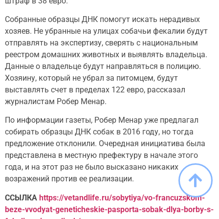
штраф в 38 евро.
Собранные образцы ДНК помогут искать нерадивых
хозяев. Не убранные на улицах собачьи фекалии будут
отправлять на экспертизу, сверять с национальным
реестром домашних животных и выявлять владельца.
Данные о владельце будут направляться в полицию.
Хозяину, который не убрал за питомцем, будут
выставлять счет в пределах 122 евро, рассказал
журналистам Робер Менар.
По информации газеты, Робер Менар уже предлагал
собирать образцы ДНК собак в 2016 году, но тогда
предложение отклонили. Очередная инициатива была
представлена в местную префектуру в начале этого
года, и на этот раз не было высказано никаких
возражений против ее реализации.
ССЫЛКА
https://vetandlife.ru/sobytiya/vo-francuzskom-
beze-vvodyat-geneticheskie-pasporta-sobak-dlya-borby-s-