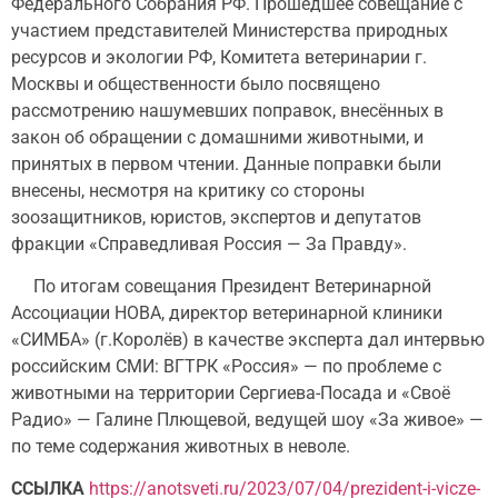
Федерального Собрания РФ. Прошедшее совещание с
участием представителей Министерства природных
ресурсов и экологии РФ, Комитета ветеринарии г.
Москвы и общественности было посвящено
рассмотрению нашумевших поправок, внесённых в
закон об обращении с домашними животными, и
принятых в первом чтении. Данные поправки были
внесены, несмотря на критику со стороны
зоозащитников, юристов, экспертов и депутатов
фракции «Справедливая Россия — За Правду».
По итогам совещания Президент Ветеринарной
Ассоциации НОВА, директор ветеринарной клиники
«СИМБА» (г.Королёв) в качестве эксперта дал интервью
российским СМИ: ВГТРК «Россия» — по проблеме с
животными на территории Сергиева-Посада и «Своё
Радио» — Галине Плющевой, ведущей шоу «За живое» —
по теме содержания животных в неволе.
ССЫЛКА
https://anotsveti.ru/2023/07/04/prezident-i-vicze-