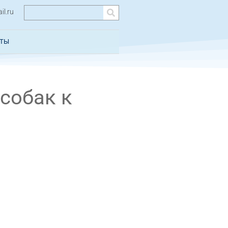
l.ru
КТЫ
собак к