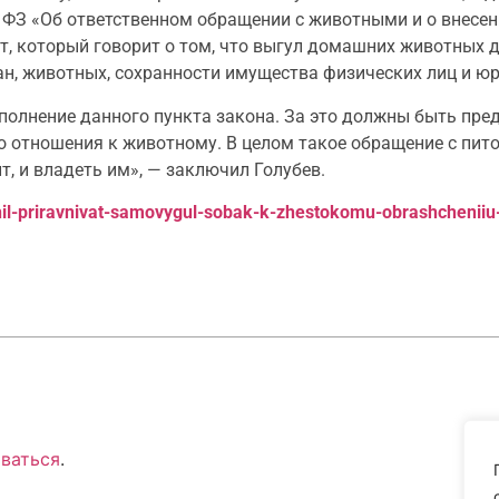
в ФЗ «Об ответственном обращении с животными и о внесе
т, который говорит о том, что выгул домашних животных 
ан, животных, сохранности имущества физических лиц и юр
ыполнение данного пункта закона. За это должны быть пр
го отношения к животному. В целом такое обращение с пи
т, и владеть им», — заключил Голубев.
hil-priravnivat-samovygul-sobak-k-zhestokomu-obrashcheniiu
ваться
.