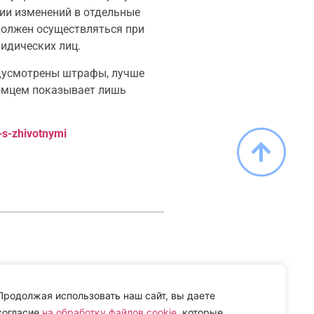
нии изменений в отдельные
должен осуществляться при
идических лиц.
едусмотрены штрафы, лучше
томцем показывает лишь
-s-zhivotnymi
Продолжая использовать наш сайт, вы даете
согласие
на обработку файлов cookie
, которые