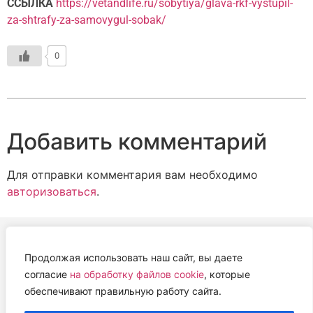
ССЫЛКА
https://vetandlife.ru/sobytiya/glava-rkf-vystupil-
za-shtrafy-za-samovygul-sobak/
0
Добавить комментарий
Для отправки комментария вам необходимо
авторизоваться
.
Продолжая использовать наш сайт, вы даете
АВТОНОМНАЯ НЕКОММЕРЧЕСКАЯ ОРГАНИЗАЦИЯ
согласие
на обработку файлов cookie
, которые
«ЦЕНТР ВЕТЕРИНАРНОЙ ТЕРАПИИ, ИММУНОЛОГИИ И
обеспечивают правильную работу сайта.
ИММУНОПАТОЛОГИИ» (ЦВЕТИ)