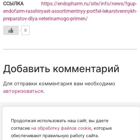
ССЫЛКА
https://endopharm.ru/site/info/news/fgup-
endofarm-rasshiryaet-assortimentnyy-portfel-lekarstvennykh-
preparatov-dlya-veterinarnogo-primen/
0
Добавить комментарий
Для отправки комментария вам необходимо
авторизоваться
.
Продолжая использовать наш сайт, вы даете
АВТОНОМНАЯ НЕКОММЕРЧЕСКАЯ ОРГАНИЗАЦИЯ
согласие
на обработку файлов cookie
, которые
«ЦЕНТР ВЕТЕРИНАРНОЙ ТЕРАПИИ, ИММУНОЛОГИИ И
обеспечивают правильную работу сайта.
ИММУНОПАТОЛОГИИ» (ЦВЕТИ)