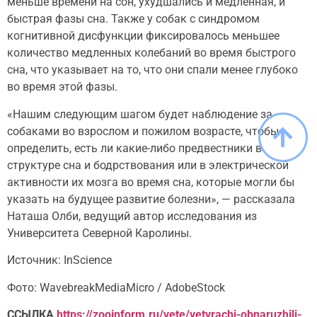
меньше времени на сон, ухудшались и медленная, и
быстрая фазы сна. Также у собак с синдромом
когнитивной дисфункции фиксировалось меньшее
количество медленных колебаний во время быстрого
сна, что указывает на то, что они спали менее глубоко
во время этой фазы.
«Нашим следующим шагом будет наблюдение за
собаками во взрослом и пожилом возрасте, чтобы
определить, есть ли какие-либо предвестники в
структуре сна и бодрствования или в электрической
активности их мозга во время сна, которые могли бы
указать на будущее развитие болезни», — рассказала
Наташа Олби, ведущий автор исследования из
Университета Северной Каролины.
Источник: InScience
Фото: WavebreakMediaMicro / AdobeStock
ССЫЛКА
https://zooinform.ru/vete/vetvrachi-obnaruzhili-