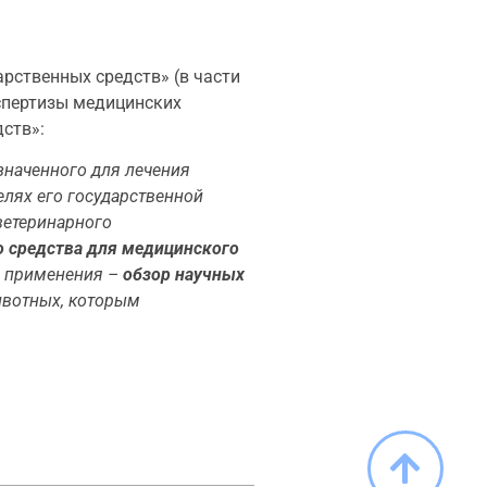
рственных средств» (в части
спертизы медицинских
ств»:
значенного для лечения
елях его государственной
ветеринарного
о средства для медицинского
о применения –
обзор научных
ивотных, которым