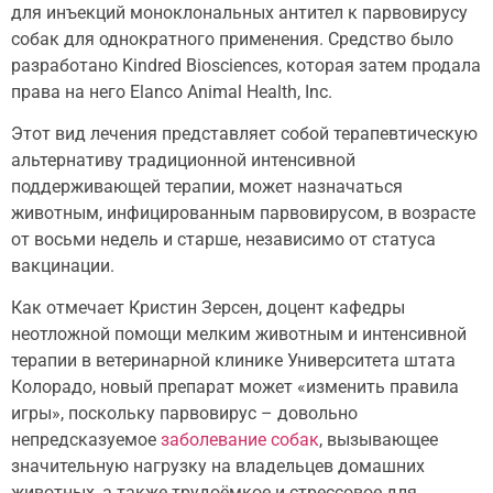
для инъекций моноклональных
антител к парвовирусу
собак для однократного применения. Средство было
разработано Kindred Biosciences, которая затем продала
права на него Elanco Animal Health, Inc.
Этот вид лечения представляет собой терапевтическую
альтернативу традиционной интенсивной
поддерживающей терапии, может назначаться
животным, инфицированным парвовирусом, в возрасте
от восьми недель и старше, независимо от статуса
вакцинации.
Как отмечает Кристин Зерсен, доцент кафедры
неотложной помощи мелким животным и интенсивной
терапии в ветеринарной клинике Университета штата
Колорадо, новый препарат может «изменить правила
игры», поскольку парвовирус – довольно
непредсказуемое
заболевание собак
, вызывающее
значительную нагрузку на владельцев домашних
животных, а также трудоёмкое и стрессовое для