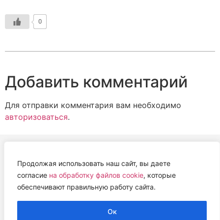
0
Добавить комментарий
Для отправки комментария вам необходимо
авторизоваться
.
Продолжая использовать наш сайт, вы даете
АВТОНОМНАЯ НЕКОММЕРЧЕСКАЯ ОРГАНИЗАЦИЯ
согласие
на обработку файлов cookie
, которые
«ЦЕНТР ВЕТЕРИНАРНОЙ ТЕРАПИИ, ИММУНОЛОГИИ И
обеспечивают правильную работу сайта.
ИММУНОПАТОЛОГИИ» (ЦВЕТИ)
Работем с 2019 года.
Ок