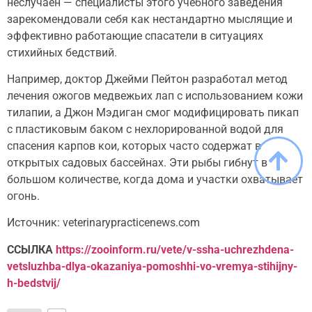
неслучаен — специалисты этого учебного заведения
зарекомендовали себя как нестандартно мыслящие и
эффективно работающие спасатели в ситуациях
стихийных бедствий.
Например, доктор Джейми Пейтон разработал метод
лечения ожогов медвежьих лап с использованием кожи
тилапии, а Джон Мэдиган смог модифицировать пикап
с пластиковым баком с нехлорированной водой для
спасения карпов кои, которых часто содержат в
открытых садовых бассейнах. Эти рыбы гибнут в
большом количестве, когда дома и участки охватывает
огонь.
Источник: veterinarypracticenews.com
ССЫЛКА
https://zooinform.ru/vete/v-ssha-uchrezhdena-
vetsluzhba-dlya-okazaniya-pomoshhi-vo-vremya-stihijny-
h-bedstvij/