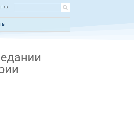
l.ru
КТЫ
седании
рии