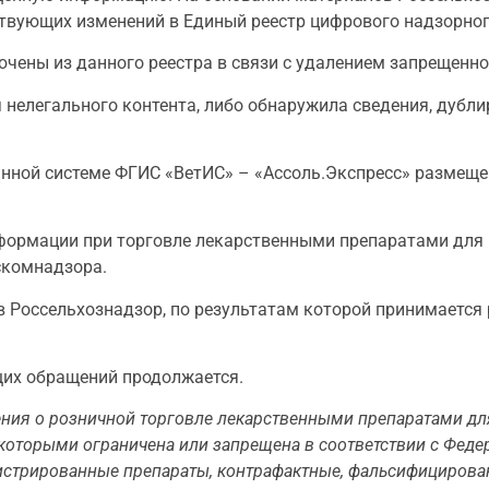
ствующих изменений в Единый реестр цифрового надзорног
чены из данного реестра в связи с удалением запрещенн
 нелегального контента, либо обнаружила сведения, дубл
анной системе ФГИС «ВетИС» – «Ассоль.Экспресс» размещ
нформации при торговле лекарственными препаратами для
скомнадзора.
в Россельхознадзор, по результатам которой принимается 
их обращений продолжается.
ия о розничной торговле лекарственными препаратами для
которыми ограничена или запрещена в соответствии с Феде
истрированные препараты, контрафактные, фальсифицирова