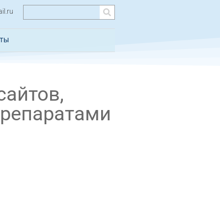
l.ru
КТЫ
сайтов,
препаратами