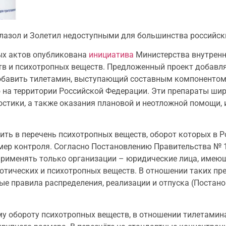
Телазол и Золетил недоступными для большинства российс
ых актов опубликована
инициатива
Министерства внутренн
тв и психотропных веществ. Предложенный проект добавл
 добавить тилетамин, выступающий составным компоненто
 на территории Российской Федерации. Эти препараты ши
стики, а также оказания плановой и неотложной помощи, 
чить в перечень психотропных веществ, оборот которых ‎в Р
ер контроля. Согласно Постановлению Правительства № 17
т применять только организации – юридические лица, имею
котических и психотропных веществ. В отношении таких п
обые правила распределения, реализации и отпуска (Поста
му обороту психотропных веществ, в отношении тилетамин