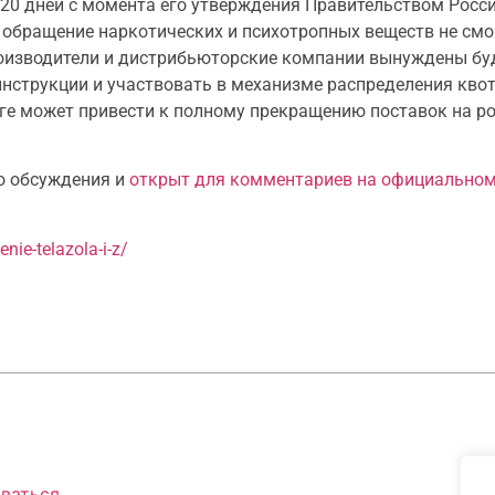
 120 дней с момента его утверждения Правительством Росс
 обращение наркотических и психотропных веществ не смо
роизводители и дистрибьюторские компании вынуждены бу
инструкции и участвовать в механизме распределения квот
оге может привести к полному прекращению поставок на р
о обсуждения и
открыт для комментариев на официальном
ie-telazola-i-z/
ваться
.