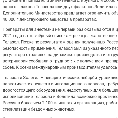
установить показатели значительного, крупного и особо
одного флакона Телазола или двух флаконов Золетила в
Дополнительно Министерство предлагает ограничить объ
40 000 г действующего вещества в препаратах.
Препараты для анестезии не первый раз оказываются в 
2021 года в т.н. «чёрный список» – реестр лекарственны
Телазол. Позже по результатам оценки полученных Рос
безопасность применения, Телазол был из указанного пе
регулятора отразился на динамике производства и отгру
ветеринарии сообщали о трудностях с получением препа
сбоев. К осени международным производителям удалось 
Телазол и Золетил – ненаркотические, небарбитуральные
наркотических веществ и ингаляционного наркоза, треб
дорогостоящего оборудования, недоступных для большин
использование Телазола и Золетила возможно практическ
России в более чем 2 100 клиниках и организациях, раб
стерилизации бездомных животных.