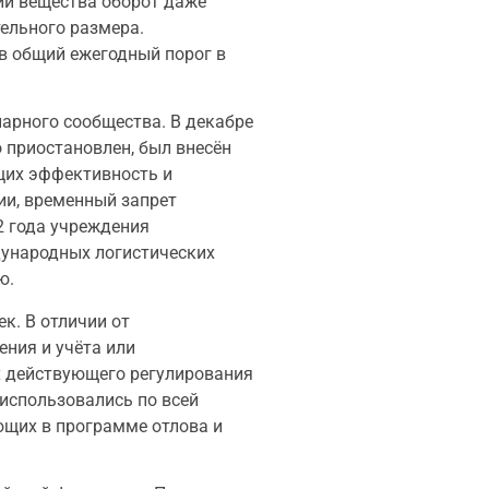
ции вещества оборот даже
ельного размера.
в общий ежегодный порог в
нарного сообщества. В декабре
о приостановлен, был внесён
щих эффективность и
ии, временный запрет
2 года учреждения
дународных логистических
ю.
к. В отличии от
ния и учёта или
х действующего регулирования
 использовались по всей
ующих в программе отлова и