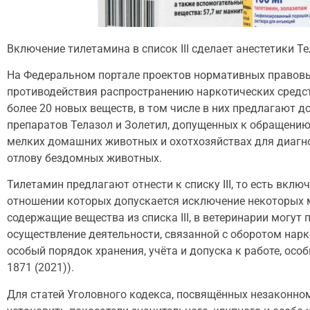
Включение тилетамина в список III сделает анестетики 
На Федеральном портале проектов нормативных правов
противодействия распространению наркотических средс
более 20 новых веществ, в том числе в них предлагают
препаратов Телазол и Золетил, допущенных к обращению
мелких домашних животных и охотхозяйствах для диагно
отлову бездомных животных.
Тилетамин предлагают отнести к списку III, то есть вклю
отношении которых допускается исключение некоторых м
содержащие вещества из списка III, в ветеринарии могу
осуществление деятельности, связанной с оборотом нар
особый порядок хранения, учёта и допуска к работе, ос
1871 (2021)).
Для статей Уголовного кодекса, посвящённых незаконно