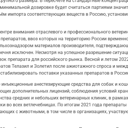
 крупного размера. В пересчёте на стандартные концентра
 минимальной дозировке будет считаться партиями значит
ём импорта соответствующих веществ в Россию, установи
центре внимания отраслевого и профессионального ветери
х препаратов, ввоз которых на территорию России временн
сельхознадзором материалов производителя, подтверждаю
речня исключен. Несмотря на успешное разрешение ситуац
зок препарата для российского рынка. Весной и летом 202
ратов Телазил и Золетил после ажиотажного спроса и меж
стабилизировать поставки указанных препаратов в Росси
 инъекционные анестезирующие средства для собак и коше
ующих дополнительных лицензий, соблюдения условий хране
ства средних и небольших ветеринарных клиник, в рамка
и во всех ветлечебницах. По итогам 2021 года препараты
отающих с животными, в том числе в организациях, участв