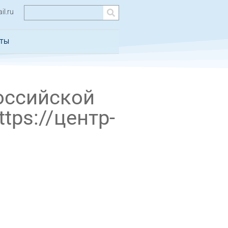
l.ru
КТЫ
оссийской
tps://центр-