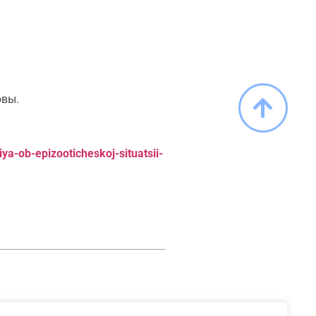
овы.
a-ob-epizooticheskoj-situatsii-