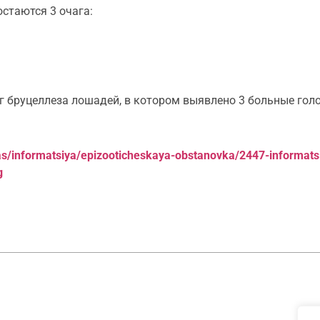
стаются 3 очага:
г бруцеллеза лошадей, в котором выявлено 3 больные гол
/informatsiya/epizooticheskaya-obstanovka/2447-informatsiy
g