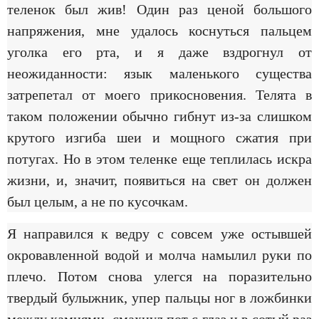
теленок был жив! Один раз ценой большого
напряжения, мне удалось коснуться пальцем
уголка его рта, и я даже вздрогнул от
неожиданности: язык маленького существа
затрепетал от моего прикосновения. Телята в
таком положении обычно гибнут из-за слишком
крутого изгиба шеи и мощного сжатия при
потугах. Но в этом теленке еще теплилась искра
жизни, и, значит, появиться на свет он должен
был целым, а не по кусочкам.
Я направился к ведру с совсем уже остывшей
окровавленной водой и молча намылил руки по
плечо. Потом снова улегся на поразительно
твердый булыжник, упер пальцы ног в ложбинки
между камнями, смахнул пот с глаз и в сотый раз