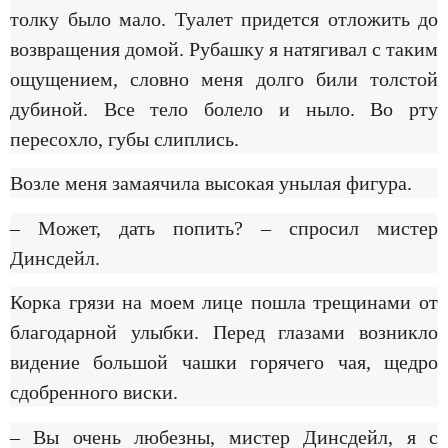
толку было мало. Туалет придется отложить до
возвращения домой. Рубашку я натягивал с таким
ощущением, словно меня долго били толстой
дубиной. Все тело болело и ныло. Во рту
пересохло, губы слиплись.
Возле меня замаячила высокая унылая фигура.
– Может, дать попить? – спросил мистер
Динсдейл.
Корка грязи на моем лице пошла трещинами от
благодарной улыбки. Перед глазами возникло
видение большой чашки горячего чая, щедро
сдобренного виски.
– Вы очень любезны, мистер Динсдейл, я с