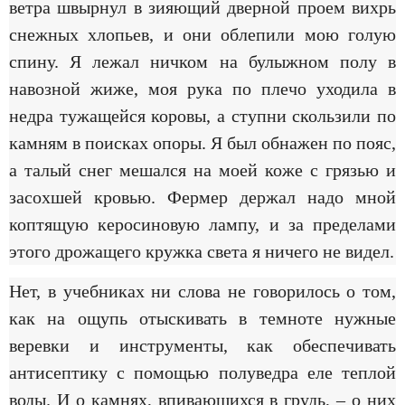
ветра швырнул в зияющий дверной проем вихрь
снежных хлопьев, и они облепили мою голую
спину. Я лежал ничком на булыжном полу в
навозной жиже, моя рука по плечо уходила в
недра тужащейся коровы, а ступни скользили по
камням в поисках опоры. Я был обнажен по пояс,
а талый снег мешался на моей коже с грязью и
засохшей кровью. Фермер держал надо мной
коптящую керосиновую лампу, и за пределами
этого дрожащего кружка света я ничего не видел.
Нет, в учебниках ни слова не говорилось о том,
как на ощупь отыскивать в темноте нужные
веревки и инструменты, как обеспечивать
антисептику с помощью полуведра еле теплой
воды. И о камнях, впивающихся в грудь, – о них