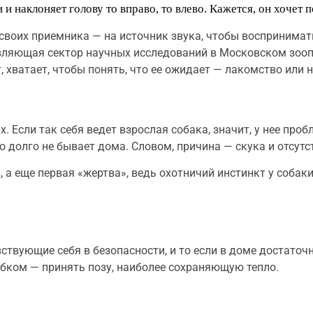
и наклоняет голову то вправо, то влево. Кажется, он хочет 
воих приемника — на источник звука, чтобы воспринимать
авляющая сектор научных исследований в Московском зоо
, хватает, чтобы понять, что ее ожидает — лакомство или 
сли так себя ведет взрослая собака, значит, у нее пробл
 долго не бывает дома. Словом, причина — скука и отсутс
 а еще первая «жертва», ведь охотничий инстинкт у собак
вующие себя в безопасности, и то если в доме достаточн
убком — принять позу, наиболее сохраняющую тепло.