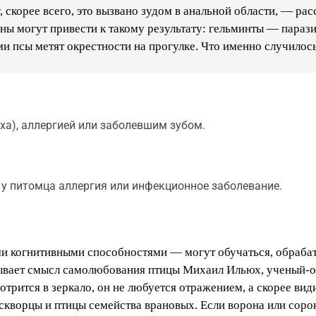
, скорее всего, это вызвано зудом в анальной области, — ра
ы могут привести к такому результату: гельминты — парази
 псы метят окрестности на прогулке. Что именно случилось
ха), аллергией или заболевшим зубом.
о у питомца аллергия или инфекционное заболевание.
ими когнитивными способностями — могут обучаться, обраб
вает смысл самолюбования птицы Михаил Ильюх, ученый-ор
отрится в зеркало, он не любуется отражением, а скорее вид
скворцы и птицы семейства врановых. Если ворона или соро