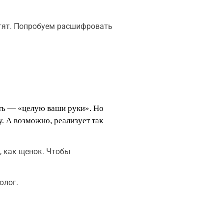
хотят. Попробуем расшифровать
ть — «целую ваши руки». Но
у. А возможно, реализует так
, как щенок. Чтобы
олог.