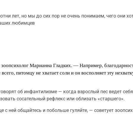
отни лет, но мы до сих пор не очень понимаем, чего они 
наших любимцев
т зоопсихолог Марианна Гладких. — Например, благодарнос
 всего, питомцу не хватает соли и он восполняет эту нехватк
говорят об инфантилизме — когда взрослый пес ведет себя
зовать сосательный рефлекс или облизать «старшего».
е с ней общайтесь и побольше гуляйте, — советует зоопсих