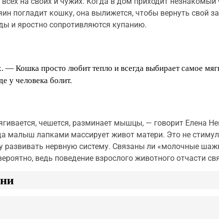
всех на своих и чужих. Когда в дом приходит незнакомый 
озяин погладит кошку, она вылижется, чтобы вернуть свой з
ды и яростно сопротивляются купанию.
 — Кошка просто любит тепло и всегда выбирает самое мяг
де у человека болит.
ягивается, чешется, разминает мышцы, — говорит Елена Не
 малыш лапками массирует живот матери. Это не стимули
у развивать нервную систему. Связаны ли «молочные шажк
вероятно, ведь поведение взрослого животного отчасти свя
зни