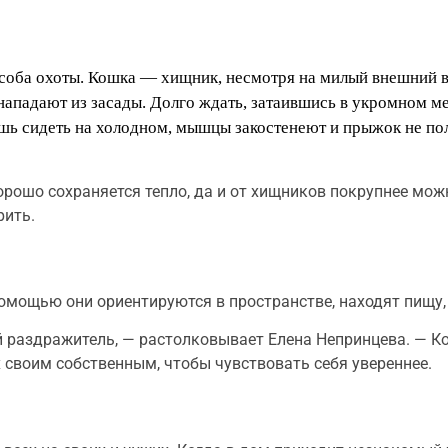
соба охоты. Кошка — хищник, несмотря на милый внешний ви
 нападают из засады. Долго ждать, затаившись в укромном м
ешь сидеть на холодном, мышцы закостенеют и прыжок не пол
хорошо сохраняется тепло, да и от хищников покрупнее мож
рить.
 помощью они ориентируются в пространстве, находят пищу
й раздражитель, — растолковывает Елена Непринцева. — К
х своим собственным, чтобы чувствовать себя увереннее.