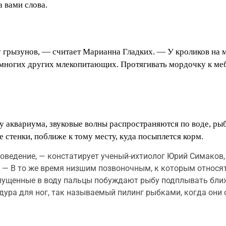
а вами слова.
 грызунов, — считает Марианна Гладких. — У кроликов на 
 многих других млекопитающих. Протягивать мордочку к мебе
лу аквариума, звуковые волны распространяются по воде, ры
е стенки, поближе к тому месту, куда посыплется корм.
оведение, — констатирует ученый-ихтиолог Юрий Симаков
. — В то же время низшим позвоночным, к которым относя
 опущенные в воду пальцы побуждают рыбу подплывать ближ
дура для ног, так называемый пилинг рыбками, когда он