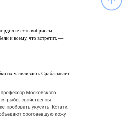
мордочке есть вибриссы —
ли и всему, что встретит, —
бки их улавливают. Срабатывает
, профессор Московского
тся рыбы, свойственны
е, пробовать укусить. Кстати,
и объедают ороговевшую кожу