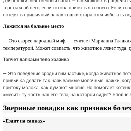
Для кошки собственный запах — возможность разделять 
тереться об него, если готова принять за своего. Если х
потерять привычный запах кошки стараются избегать во
Ложится на больное место
— Это скорее народный миф, — считает Марианна Гладких.
температурой. Может совпасть, что животное ляжет туда, г
Топчет лапками тело хозяина
— Это поведение сродни гимнастике, когда животное пот
привычка делать так называемые молочные шажки, когда
притоку молока, как думают многие. Но помогает котенк
«месит» ту часть нашего тела, на которой сидит? Вполне 
Звериные повадки как признаки боле
«Ездит на санках»