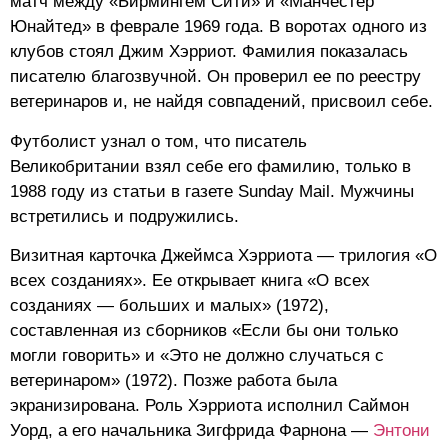
матч между «Бирмингем Сити» и «Манчестер
Юнайтед» в феврале 1969 года. В воротах одного из
клубов стоял Джим Хэрриот. Фамилия показалась
писателю благозвучной. Он проверил ее по реестру
ветеринаров и, не найдя совпадений, присвоил себе.
Футболист узнал о том, что писатель
Великобритании взял себе его фамилию, только в
1988 году из статьи в газете Sunday Mail. Мужчины
встретились и подружились.
Визитная карточка Джеймса Хэрриота — трилогия «О
всех созданиях». Ее открывает книга «О всех
созданиях — больших и малых» (1972),
составленная из сборников «Если бы они только
могли говорить» и «Это не должно случаться с
ветеринаром» (1972). Позже работа была
экранизирована. Роль Хэрриота исполнил Саймон
Уорд, а его начальника Зигфрида Фарнона —
Энтони